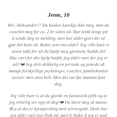
Jente, 18
Hei, Aleksander!? Du husker kanskje ikke meg, men du
coachet meg for ca. 2 år siden nå. Har tenkt lenge på
å sende deg en melding, men har aldri gjort det så
gjør det bare nå. Bedre sent enn aldri! Jeg ville bare si
tusen takk for alt du hjalp meg gjennom, hadde det
ikke vært for din hjelp hadde jeg aldri vært der jeg er
nå!!❤️ Jeg sleit skikkelig en periode og prøvde så
mange forskjellige psykologer, coacher, familiekontor
osvosv. men uten hell. Men det var før mamma fant
deg.
Jeg ville bare si at du gjorde en fantastisk jobb og at
jeg virkelig ser opp til deg!❤️ Du lærte meg så masse.
Bl.a at det er kjempeviktig med selvrespekt. Dette har
jeg aldri vært noe flink på, men fy fader å jeg er god