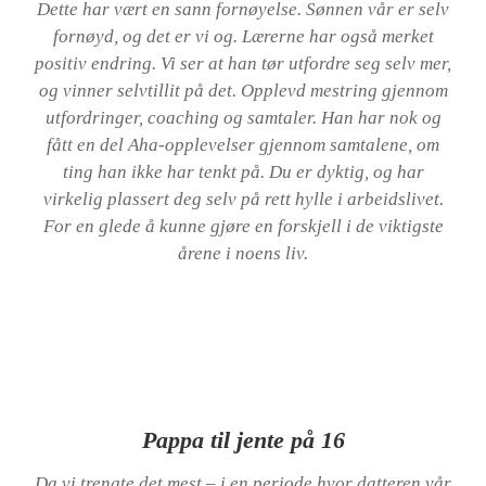
Dette har vært en sann fornøyelse. Sønnen vår er selv
fornøyd, og det er vi og. Lærerne har også merket
positiv endring. Vi ser at han tør utfordre seg selv mer,
og vinner selvtillit på det. Opplevd mestring gjennom
utfordringer, coaching og samtaler. Han har nok og
fått en del Aha-opplevelser gjennom samtalene, om
ting han ikke har tenkt på. Du er dyktig, og har
virkelig plassert deg selv på rett hylle i arbeidslivet.
For en glede å kunne gjøre en forskjell i de viktigste
årene i noens liv.
Pappa til jente på 16
Da vi trengte det mest – i en periode hvor datteren vår