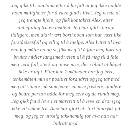
Jeg gikk til coaching etter å ha følt at jeg ikke hadde
noen muligheter for å være glad i livet. Jeg visste at
jeg trengte hjelp, og fikk kontaktet Alex, etter
anbefaling fra en bekjent. Jeg har gått i terapi
tidligere, men aldri vært borti noen som har vært like
forståelsesfull og villig til å hjelpe. Alex lyttet til hva
enn jeg måtte ha og si, fikk meg til å føle meg hørt og
brukte midler langsmed veien til å få meg til å føle
meg verdifull, sterk og innse mye, der i blant at håpet
ikke er tapt. Etter kun 2 måneder har jeg lært,
tenkemåten min er positivt forandret og jeg tar med
meg alt videre, nå som jeg er en mye friskere, gladere
og bedre person både for meg selv og de rundt meg.
Jeg gikk fra å leve i et mareritt til å leve en drøm jeg
ikke vil våkne fra. Alex har gjort et stort inntrykk på
meg, og jeg er utrolig takknemlig for hva han har
bidratt med.