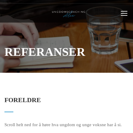
REFERANSER
FORELDRE
Scroll helt ned for å høre hva ungdom og unge voksne har å si.