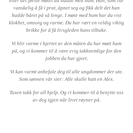
etter det første møtet du hadde med ham. Han, som var
vanskelig å få i prat, åpnet seg og fikk delt det han
hadde båret på så lenge. I møte med ham har du vist
klokhet, omsorg og varme. Du har vært en veldig viktig
brikke for å få livsgleden hans tilbake.
Vi blir varme i hjertet av den måten du har møtt ham
på, og vi kommer til å være evig takknemlige for den
jobben du har gjort.
Vi kan varmt anbefale deg til alle ungdommer der ute.
Som sønnen vår sier:
Alle skulle hatt en Alex.
Tusen takk for all hjelp. Og vi kommer til å benytte oss
av deg igjen når livet røyner på.