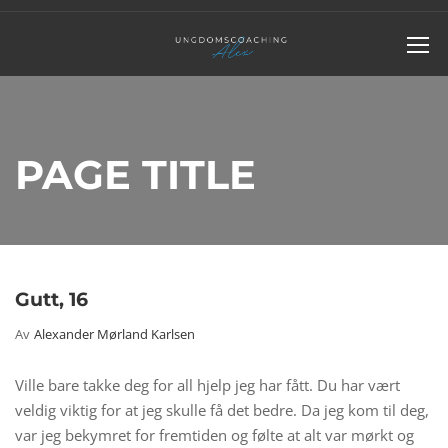
PAGE TITLE
Gutt, 16
Av
Alexander Mørland Karlsen
Ville bare takke deg for all hjelp jeg har fått. Du har vært
veldig viktig for at jeg skulle få det bedre. Da jeg kom til deg,
var jeg bekymret for fremtiden og følte at alt var mørkt og