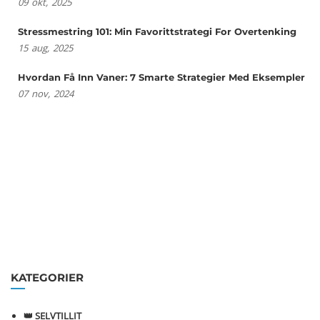
09
okt,
2025
Stressmestring 101: Min Favorittstrategi For Overtenking
15
aug,
2025
Hvordan Få Inn Vaner: 7 Smarte Strategier Med Eksempler
07
nov,
2024
KATEGORIER
👑 SELVTILLIT