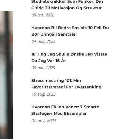
Studieteknikker Som Funker: Din
Guide Til Motivasjon Og Struktur
08
jan,
2026
Hvordan Bli Bedre Sosialt: 10 Feil Du
Bør Unngå I Samtaler
04
des,
2025
18 Ting Jeg Skulle Ønske Jeg Visste
Da Jeg Var 18 År
09
okt,
2025
Stressmestring 101: Min
Favorittstrategi For Overtenking
15
aug,
2025
Hvordan Få Inn Vaner: 7 Smarte
Strategier Med Eksempler
07
nov,
2024