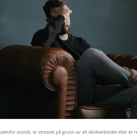
utenfor sosialt, er stresset på grunn av alt skolearbeidet eller er 