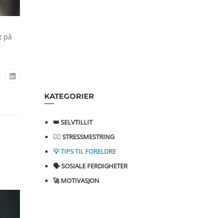
t på
KATEGORIER
👑 SELVTILLIT
💆‍♂️ STRESSMESTRING
💡 TIPS TIL FORELDRE
🗣️ SOSIALE FERDIGHETER
🚀 MOTIVASJON