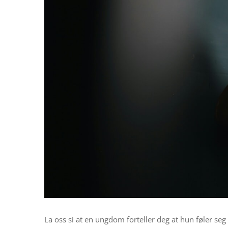
La oss si at en ungdom forteller deg at hun føler seg 