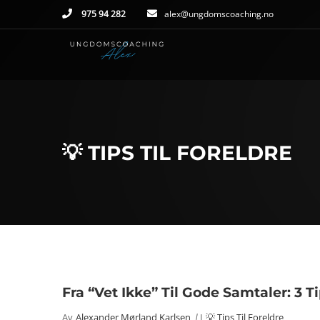
975 94 282
alex@ungdomscoaching.no
💡 TIPS TIL FORELDRE
Fra “Vet Ikke” Til Gode Samtaler: 3
Av
Alexander Mørland Karlsen
I
💡 Tips Til Foreldre