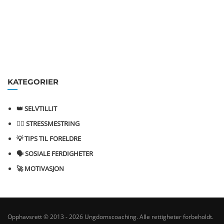
KATEGORIER
👑 SELVTILLIT
💆‍♂️ STRESSMESTRING
💡 TIPS TIL FORELDRE
🗣️ SOSIALE FERDIGHETER
🚀 MOTIVASJON
Opphavsrett © 2013 - 2026 Ungdomscoaching. Alle rettigheter forbeholdt.