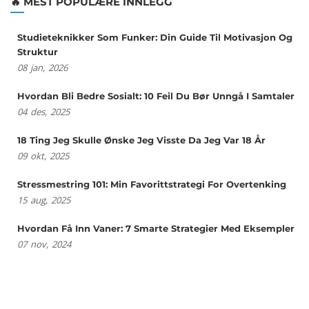
🔥 MEST POPULÆRE INNLEGG
Studieteknikker Som Funker: Din Guide Til Motivasjon Og
Struktur
08
jan,
2026
Hvordan Bli Bedre Sosialt: 10 Feil Du Bør Unngå I Samtaler
04
des,
2025
18 Ting Jeg Skulle Ønske Jeg Visste Da Jeg Var 18 År
09
okt,
2025
Stressmestring 101: Min Favorittstrategi For Overtenking
15
aug,
2025
Hvordan Få Inn Vaner: 7 Smarte Strategier Med Eksempler
07
nov,
2024