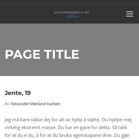
PAGE TITLE
Jente, 19
Av
Alexander Mørland Karlsen
Jeg må bare takke dej for alt av hjelp å støtte. Du hjelpe mej
virkelig ekstremt masse. Du har en gave for detta. Så takk
for at du e du, å for at du bruka egenskapane dine. Du gjør