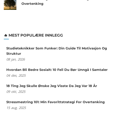
Overtenking
🔥 MEST POPULÆRE INNLEGG
Studieteknikker Som Funker: Din Guide Til Motivasjon Og
Struktur
08
jan,
2026
Hvordan Bli Bedre Sosialt: 10 Feil Du Bør Unngå I Samtaler
04
des,
2025
18 Ting Jeg Skulle Ønske Jeg Visste Da Jeg Var 18 År
09
okt,
2025
Stressmestring 101: Min Favorittstrategi For Overtenking
15
aug,
2025