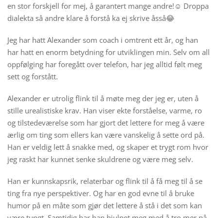
en stor forskjell for mej, å garantert mange andre!☺️ Droppa
dialekta så andre klare å forstå ka ej skrive åsså😂
Jeg har hatt Alexander som coach i omtrent ett år, og han
har hatt en enorm betydning for utviklingen min. Selv om all
oppfølging har foregått over telefon, har jeg alltid følt meg
sett og forstått.
Alexander er utrolig flink til å møte meg der jeg er, uten å
stille urealistiske krav. Han viser ekte forståelse, varme, ro
og tilstedeværelse som har gjort det lettere for meg å være
ærlig om ting som ellers kan være vanskelig å sette ord på.
Han er veldig lett å snakke med, og skaper et trygt rom hvor
jeg raskt har kunnet senke skuldrene og være meg selv.
Han er kunnskapsrik, relaterbar og flink til å få meg til å se
ting fra nye perspektiver. Og har en god evne til å bruke
humor på en måte som gjør det lettere å stå i det som kan
være tungt. Samtidig har han hjulpet meg med å tro mer på